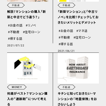
不動産
不動産
解説！マンションの購入「新
「新築マンション」と「中古リ
築と中古でどう違う？」
ノベ」を比較！チェックしてお
きたいメリットとデメリット
お金の話
リノベ
お金の話
マネ活
不動産
住宅ローン
不動産
住宅ローン
得する話
得する話
2021/07/22
2021/06/21
MONEY
不動産
何歳がベスト？マンション購
キチンと知っておきたい・マ
入の“適齢期”について考え
ンションの『地震保険』をお
る
さらいしよう