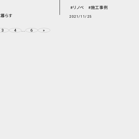
リノベ
施工事例
と暮らす
2021/11/25
3
4
6
»
...